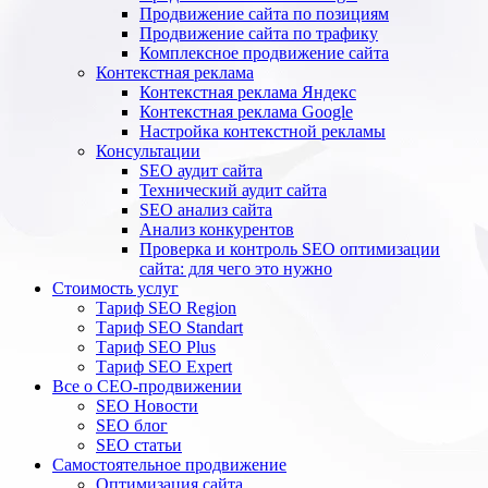
Продвижение сайта по позициям
Продвижение сайта по трафику
Комплексное продвижение сайта
Контекстная реклама
Контекстная реклама Яндекс
Контекстная реклама Google
Настройка контекстной рекламы
Консультации
SEO аудит сайта
Технический аудит сайта
SEO анализ сайта
Анализ конкурентов
Проверка и контроль SEO оптимизации
сайта: для чего это нужно
Стоимость услуг
Тариф SEO Region
Тариф SEO Standart
Тариф SEO Plus
Тариф SEO Expert
Все о СЕО-продвижении
SEO Новости
SEO блог
SEO статьи
Самостоятельное продвижение
Оптимизация сайта