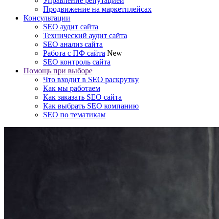
Управление репутацией
Продвижение на маркетплейсах
Консультации
SEO аудит сайта
Технический аудит сайта
SEO анализ сайта
Работа с ПФ сайта
New
SEO контроль сайта
Помощь при выборе
Что входит в SEO раскрутку
Как мы работаем
Как заказать SEO сайта
Как выбрать SEO компанию
SEO по тематикам