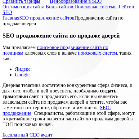
Cравнить тарифы
Ценообразование в SEO
Оптимизация сайта
Виды сайтов
Поисковые системы
Рейтинг
SEO
Главная
SEO продвижение сайтов
Продвижение сайта по
продаже дверей
SEO
продвижение сайта по продаже дверей
Мы предлагаем
поисковое продвижение сайта по
позициям
ключевых слов в выдаче
поисковых систем
, таких
как:
Яндекс
;
Google
.
Дверная тематика достаточно конкурентная сфера бизнеса, и
для того, чтобы в ней преуспеть, необходимо
создать
грамотный сайт
и продвигать его. Если вы являетесь
владельцем сайта по продажам дверей и хотите, чтобы вас
заметили в интернете, обратите внимание на
SEO-
продвижение
. Специалисты, работающие в этой сфере, могут
в кратчайшие сроки вывести ваш сайт по продажам дверей в
ТОП поисковых выдач.
Бесплатный СЕО аудит